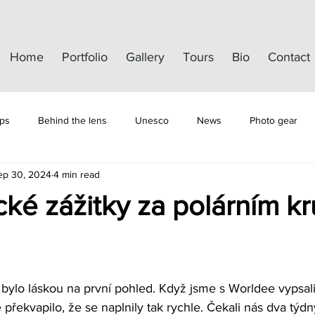
Home
Portfolio
Gallery
Tours
Bio
Contact
ips
Behind the lens
Unesco
News
Photo gear
ep 30, 2024
4 min read
ké zážitky za polárním k
bylo láskou na první pohled. Když jsme s Worldee vypsali
překvapilo, že se naplnily tak rychle. Čekali nás dva týd