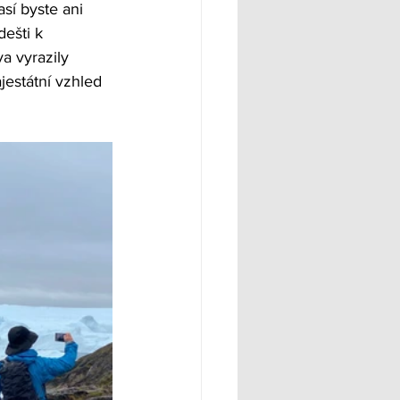
í byste ani 
ešti k 
a vyrazily 
jestátní vzhled 