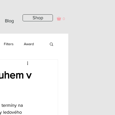
Shop
0
Blog
Filters
Award
ruhem v
 termíny na 
ny ledového 