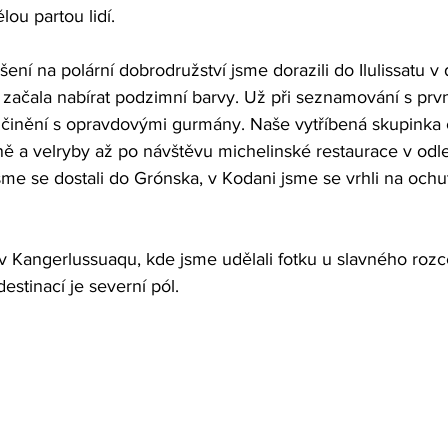
lou partou lidí.
šení na polární dobrodružství jsme dorazili do Ilulissatu v
a začala nabírat podzimní barvy. Už při seznamování s prv
činění s opravdovými gurmány. Naše vytříbená skupinka 
 a velryby až po návštěvu michelinské restaurace v odl
sme se dostali do Grónska, v Kodani jsme se vrhli na ochu
 v Kangerlussuaqu, kde jsme udělali fotku u slavného rozce
destinací je severní pól.