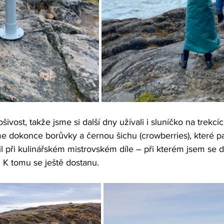
ivost, takže jsme si další dny užívali i sluníčko na trekc
me dokonce borůvky a černou šichu (crowberries), které p
 při kulinářském mistrovském díle – při kterém jsem se 
. K tomu se ještě dostanu.