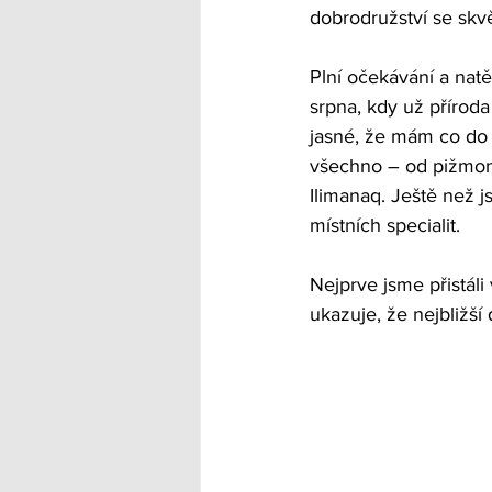
dobrodružství se skvě
Plní očekávání a natě
srpna, kdy už přírod
jasné, že mám co do 
všechno – od pižmoně
Ilimanaq. Ještě než j
místních specialit.
Nejprve jsme přistáli
ukazuje, že nejbližší 