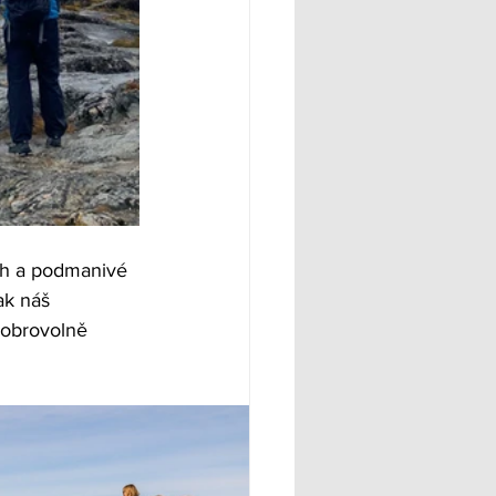
ích a podmanivé 
ak náš 
dobrovolně 