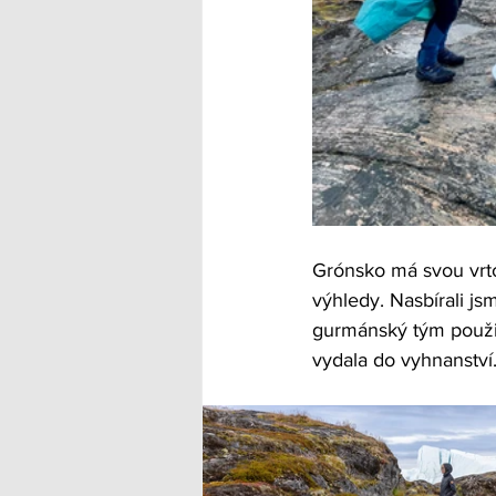
Grónsko má svou vrtoš
výhledy. Nasbírali js
gurmánský tým použil
vydala do vyhnanství