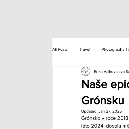
All Posts
Travel
Photography T
Erika Valkovicova
S
Calendar
Prints
Naše epic
Grónsku
Updated:
Jan 27, 2025
Grónsko v roce 2018 
léto 2024, docela mě 