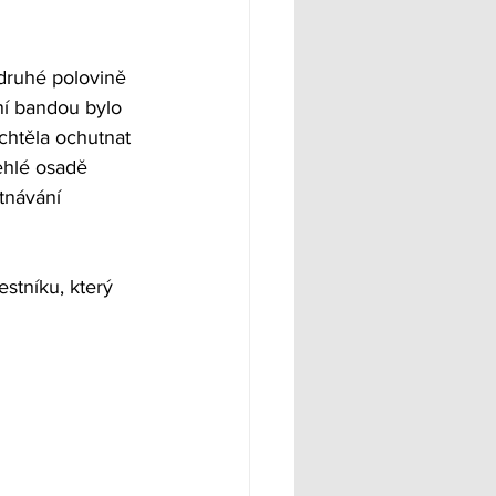
 druhé polovině 
ní bandou bylo 
chtěla ochutnat 
ehlé osadě 
tnávání 
stníku, který 